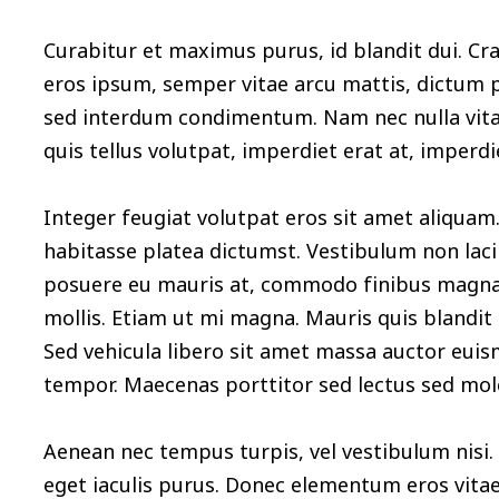
Curabitur et maximus purus, id blandit dui. Cr
eros ipsum, semper vitae arcu mattis, dictum p
sed interdum condimentum. Nam nec nulla vita
quis tellus volutpat, imperdiet erat at, imperdi
Integer feugiat volutpat eros sit amet aliquam
habitasse platea dictumst. Vestibulum non lacin
posuere eu mauris at, commodo finibus magna
mollis. Etiam ut mi magna. Mauris quis blandit l
Sed vehicula libero sit amet massa auctor euismo
tempor. Maecenas porttitor sed lectus sed mole
Aenean nec tempus turpis, vel vestibulum nisi. 
eget iaculis purus. Donec elementum eros vita