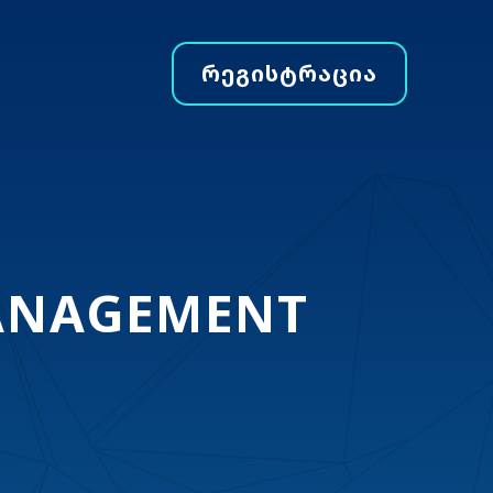
ᲠᲔᲒᲘᲡᲢᲠᲐᲪᲘᲐ
ANAGEMENT