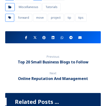
Miscellaneous
Tutorials
forward
move
project
tip
tips
Previous
Top 20 Small Business Blogs to Follow
Next
Online Reputation And Management
Related Posts ...